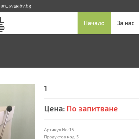
dan_sv@abv.bg
Начало
За нас
1
Цена:
По запитване
Артикул No: 16
Продуктов код: 5