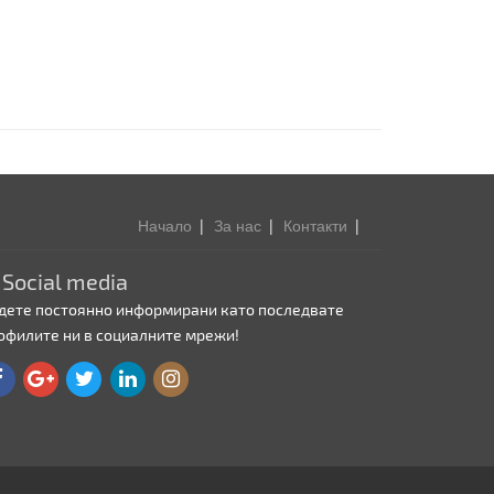
Начало
За нас
Контакти
Social media
дете постоянно информирани като последвате
офилите ни в социалните мрежи!