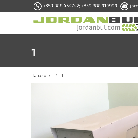
+359 888 464742; +359 888 919999
jor
1
1
Начало