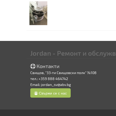
Jordan - Ремонт и обслуж
Контакти
Свищов, "33-ти Свищовски полк" №108
тел.: +359 888 464742
Email:
jordan_sv@abv.bg
Свържи се с нас