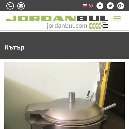
Toggl
naviga
Кътър