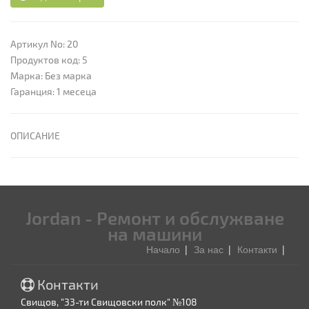
Артикул No: 20
Продуктов код: 5
Марка: Без марка
Гаранция: 1 месеца
ОПИСАНИЕ
Jordan - Ремонт и обслужване
на машини
Начало
За нас
Контакти
Контакти
Свищов, "33-ти Свищовски полк" №108