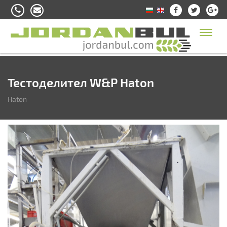
Toggl
naviga
Тестоделител W&P Haton
Haton