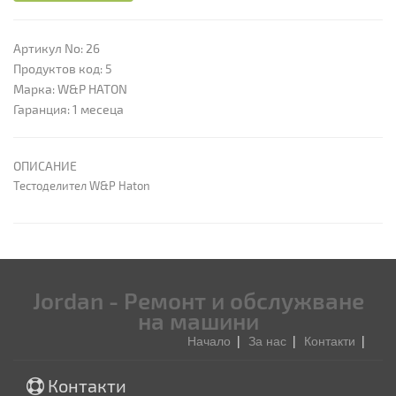
Артикул No: 26
Продуктов код: 5
Марка: W&P HATON
Гаранция: 1 месеца
ОПИСАНИЕ
Тестоделител W&P Haton
Jordan - Ремонт и обслужване
на машини
Начало
За нас
Контакти
Контакти