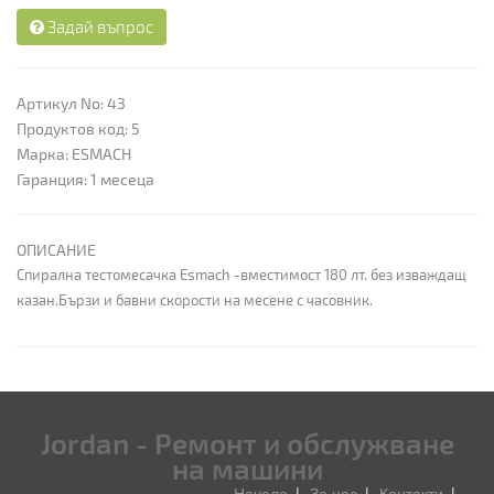
Задай въпрос
Артикул No: 43
Продуктов код: 5
Марка: ESMACH
Гаранция: 1 месеца
ОПИСАНИЕ
Спирална тестомесачка Esmach -вместимост 180 лт. без изваждащ
казан.Бързи и бавни скорости на месене с часовник.
Jordan - Ремонт и обслужване
на машини
Начало
За нас
Контакти