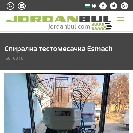
Toggl
naviga
Спирална тестомесачка Esmach
ISE 160 FL