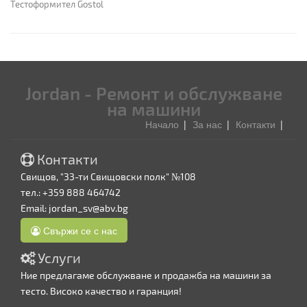
Тестоформител Gostol
Jordan - Ремонт и обслужване
на машини
Начало
За нас
Контакти
Контакти
Свищов, "33-ти Свищовски полк" №108
тел.: +359 888 464742
Email:
jordan_sv@abv.bg
Свържи се с нас
Услуги
Ние предлагаме обслужване и продажба на машини за
тесто. Високо качество и гаранция!